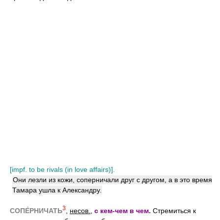
[impf. to be rivals (in love affairs)].
Они лезли из кожи, соперничали друг с другом, а в это время
Тамара ушла к Александру.
3
СОПЕ́РНИЧАТЬ
,
несов.
,
с кем-чем в чем.
Стремиться к