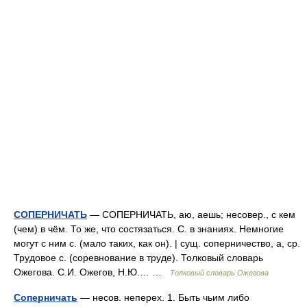
СОПЕРНИЧАТЬ
— СОПЕРНИЧАТЬ, аю, аешь; несовер., с кем
(чем) в чём. То же, что состязаться. С. в знаниях. Немногие
могут с ним с. (мало таких, как он). | сущ. соперничество, а, ср.
Трудовое с. (соревнование в труде). Толковый словарь
Ожегова. С.И. Ожегов, Н.Ю.… …
Толковый словарь Ожегова
Соперничать
— несов. неперех. 1. Быть чьим либо