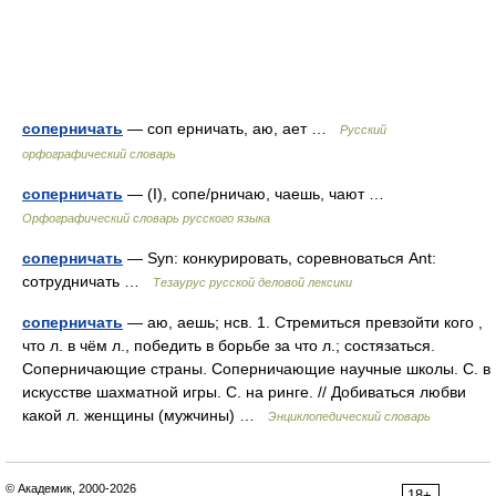
соперничать
— соп ерничать, аю, ает …
Русский
орфографический словарь
соперничать
— (I), сопе/рничаю, чаешь, чают …
Орфографический словарь русского языка
соперничать
— Syn: конкурировать, соревноваться Ant:
сотрудничать …
Тезаурус русской деловой лексики
соперничать
— аю, аешь; нсв. 1. Стремиться превзойти кого ,
что л. в чём л., победить в борьбе за что л.; состязаться.
Соперничающие страны. Соперничающие научные школы. С. в
искусстве шахматной игры. С. на ринге. // Добиваться любви
какой л. женщины (мужчины) …
Энциклопедический словарь
© Академик, 2000-2026
18+