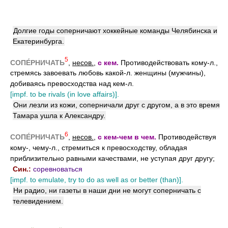
Долгие годы соперничают хоккейные команды Челябинска и
Екатеринбурга.
5
СОПЕ́РНИЧАТЬ
,
несов.
,
с кем.
Противодействовать кому-л.,
стремясь завоевать любовь какой-л. женщины (мужчины),
добиваясь превосходства над кем-л.
[impf. to be rivals (in love affairs)].
Они лезли из кожи, соперничали друг с другом, а в это время
Тамара ушла к Александру.
6
СОПЕ́РНИЧАТЬ
,
несов.
,
с кем-чем в чем.
Противодействуя
кому-, чему-л., стремиться к превосходству, обладая
приблизительно равными качествами, не уступая друг другу;
Син.:
соревноваться
[impf. to emulate, try to do as well as or better (than)].
Ни радио, ни газеты в наши дни не могут соперничать с
телевидением.