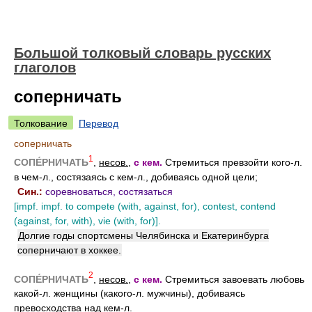
Большой толковый словарь русских
глаголов
соперничать
Толкование
Перевод
соперничать
1
СОПЕ́РНИЧАТЬ
,
несов.
,
с кем.
Стремиться превзойти кого-л.
в чем-л., состязаясь с кем-л., добиваясь одной цели;
Син.:
соревноваться, состязаться
[impf. impf. to compete (with, against, for), contest, contend
(against, for, with), vie (with, for)].
Долгие годы спортсмены Челябинска и Екатеринбурга
соперничают в хоккее.
2
СОПЕ́РНИЧАТЬ
,
несов.
,
с кем.
Стремиться завоевать любовь
какой-л. женщины (какого-л. мужчины), добиваясь
превосходства над кем-л.