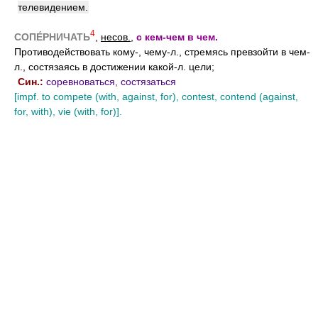
телевидением.
4
СОПЕ́РНИЧАТЬ
,
несов.
,
с кем-чем в чем.
Противодействовать кому-, чему-л., стремясь превзойти в чем-
л., состязаясь в достижении какой-л. цели;
Син.:
соревноваться, состязаться
[impf. to compete (with, against, for), contest, contend (against,
for, with), vie (with, for)].